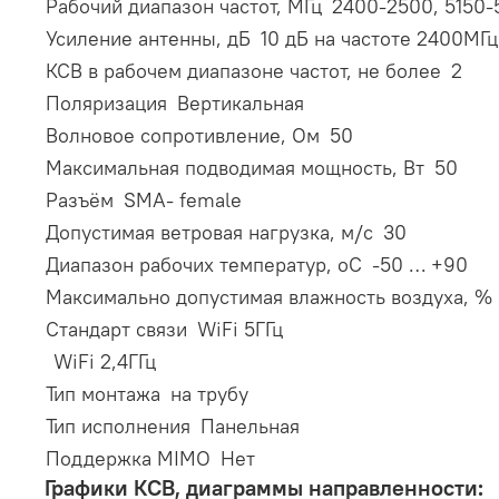
Рабочий диапазон частот, МГц
2400-2500, 5150
Усиление антенны, дБ
10 дБ на частоте 2400МГц
КСВ в рабочем диапазоне частот, не более
2
Поляризация
Вертикальная
Волновое сопротивление, Ом
50
Максимальная подводимая мощность, Вт
50
Разъём
SMA- female
Допустимая ветровая нагрузка, м/с
30
Диапазон рабочих температур, оС
-50 … +90
Максимально допустимая влажность воздуха, %
Стандарт связи
WiFi 5ГГц
WiFi 2,4ГГц
Тип монтажа
на трубу
Тип исполнения
Панельная
Поддержка MIMO
Нет
Графики КСВ, диаграммы направленности: