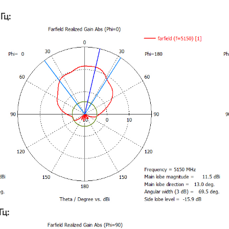
Гц:
Гц: