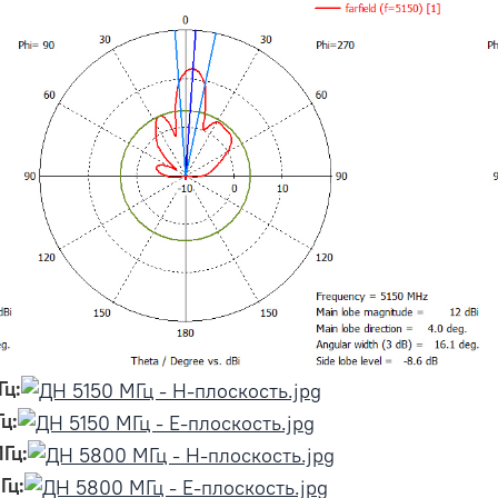
Гц:
ц:
Гц:
Гц: