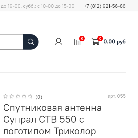
до 19-00, субб.: с 10-00 до 15-00
+7 (812) 921-56-86
0
0
0.00 руб
арт.
055
(0)
Спутниковая антенна
Супрал СТВ 550 с
логотипом Триколор