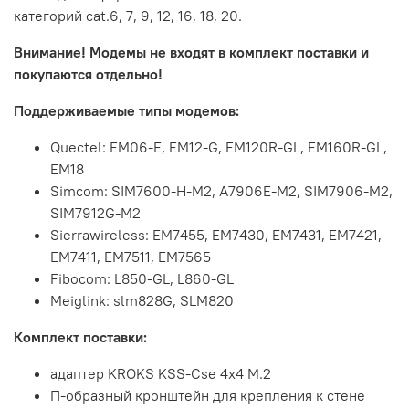
категорий cat.6, 7, 9, 12, 16, 18, 20.
Внимание! Модемы не входят в комплект поставки и
покупаются отдельно!
Поддерживаемые типы модемов:
Quectel: EM06-E, EM12-G, EM120R-GL, EM160R-GL,
EM18
Simcom:
SIM7600-H-M2, A7906E-M2, SIM7906-M2,
SIM7912G-M2
Sierrawireless: EM7455, EM7430, EM7431, EM7421,
EM7411, EM7511, EM7565
Fibocom: L850-GL, L860-GL
Meiglink: slm828G, SLM820
Комплект поставки:
адаптер KROKS KSS-Cse 4x4 M.2
П-образный кронштейн для крепления к стене