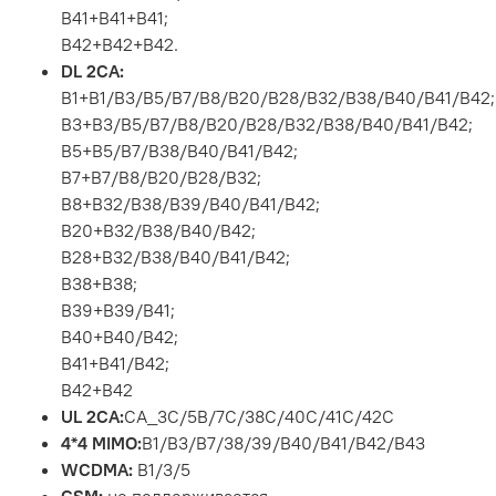
B41+B41+B41;
B42+B42+B42.
DL 2CA:
B1+B1/B3/B5/B7/B8/B20/B28/B32/B38/B40/B41/B42;
B3+B3/B5/B7/B8/B20/B28/B32/B38/B40/B41/B42;
B5+B5/B7/B38/B40/B41/B42;
B7+B7/B8/B20/B28/B32;
B8+B32/B38/B39/B40/B41/B42;
B20+B32/B38/B40/B42;
B28+B32/B38/B40/B41/B42;
B38+B38;
B39+B39/B41;
B40+B40/B42;
B41+B41/B42;
B42+B42
UL 2CA:
CA_3C/5B/7C/38C/40C/41C/42C
4*4 MIMO:
B1/B3/B7/38/39/B40/B41/B42/B43
WCDMA:
B1/3/5