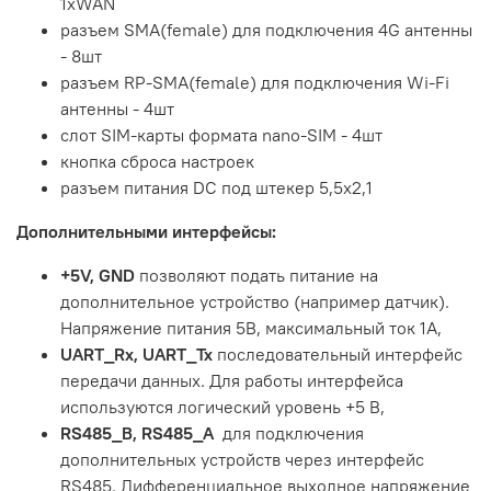
1xWAN
разъем SMA(female) для подключения 4G антенны
- 8шт
разъем RP-SMA(female) для подключения Wi-Fi
антенны - 4шт
слот SIM-карты формата nano-SIM - 4шт
кнопка сброса настроек
разъем питания DC под штекер 5,5х2,1
Дополнительными интерфейсы:
+5V, GND
позволяют подать питание на
дополнительное устройство (например датчик).
Напряжение питания 5В, максимальный ток 1А,
UART_Rx, UART_Tx
последовательный интерфейс
передачи данных. Для работы интерфейса
используются логический уровень +5 В,
RS485_B, RS485_A
для подключения
дополнительных устройств через интерфейс
RS485. Дифференциальное выходное напряжение