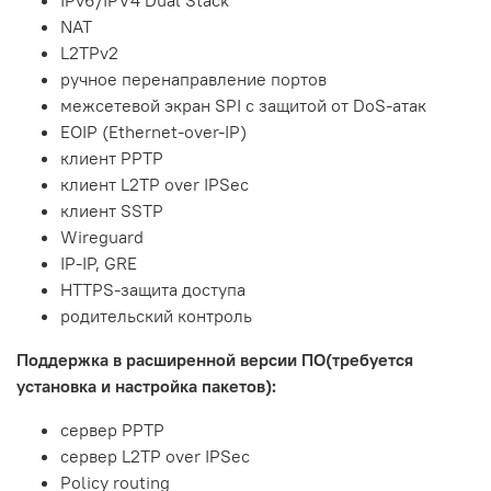
IPv6/IPV4 Dual Stack
NAT
L2TPv2
ручное перенаправление портов
межсетевой экран SPI с защитой от DoS-атак
EOIP (Ethernet-over-IP)
клиент PPTP
клиент L2TP over IPSec
клиент SSTP
Wireguard
IP-IP, GRE
HTTPS-защита доступа
родительский контроль
Поддержка в расширенной версии ПО(требуется
установка и настройка пакетов):
сервер PPTP
сервер L2TP over IPSec
Policy routing