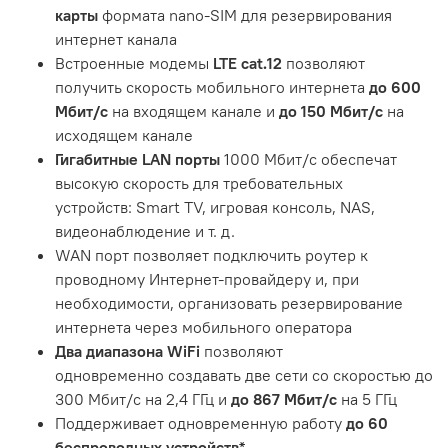
карты
формата nano-SIM для резервирования
интернет канала
Встроенные модемы
LTE cat.12
позволяют
получить скорость мобильного интернета
до 600
Мбит/c
на входящем канале и
до 150 Мбит/c
на
исходящем канале
Гигабитные LAN порты
1000 Мбит/c обеспечат
высокую скорость для требовательных
устройств:
Smart TV, игровая консоль, NAS,
видеонаблюдение и т. д.
WAN порт позволяет подключить роутер к
проводному Интернет-провайдеру и, при
необходимости, организовать резервирование
интернета через мобильного оператора
Два диапазона WiFi
позволяют
одновременно
создавать две сети со скоростью до
300 Мбит/с на 2,4 ГГц и
до 867 Мбит/с
на 5 ГГц
Поддерживает одновременную работу
до 60
беспроводных устройств*